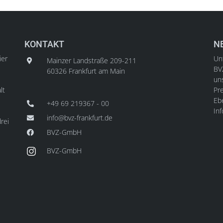
KONTAKT
N
ier
Unt
Mainzer Landstraße 209-211
BV
60326 Frankfurt am Main
un
lt
Pre
Ebe
+49 69 219367 - 00
In
info@bvz-frankfurt.de
rei
BVZ-GmbH
BVZ-GmbH