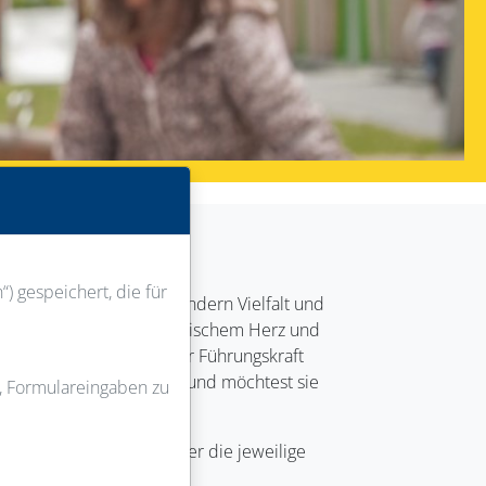
) gespeichert, die für
 leere Worthülse ist, sondern Vielfalt und
d schlaue Köpfe mit empathischem Herz und
in, Berufserfahrene*r oder Führungskraft
ändige Persönlichkeit an und möchtest sie
u, Formulareingaben zu
ur Verfügung. Um mehr über die jeweilige