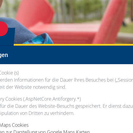
gen
Cookie (s)
freien Kita-Träger!
rden Informationen für die Dauer Ihres Besuches bei („Session“
ei dem der Mensch im Vordergrund steht, Vielfalt nicht nur eine
eit der Website notwendig sind.
er BVZ GmbH genau richtig. Wir suchen motivierte, kreative un
 sich mit Neugier, Eigeninitiative und Mut als Berufsanfänger*
gery Cookies (.AspNetCore.Antiforgery.*)
ehst du auch jedes Kind als eine selbstbestimmte und eigenst
 für die Dauer des Website-Besuchs gespeichert. Er dienst daz
Puzzleteil, was uns noch gefehlt hat.
ipulation von Dritten zu verhindern.
ndest, stehen Dir unterschiedliche Such- und Filterfunktionen z
 Maps Cookies
n Einrichtungsnamen.
en zur Darstellung von Google Maps Karten.