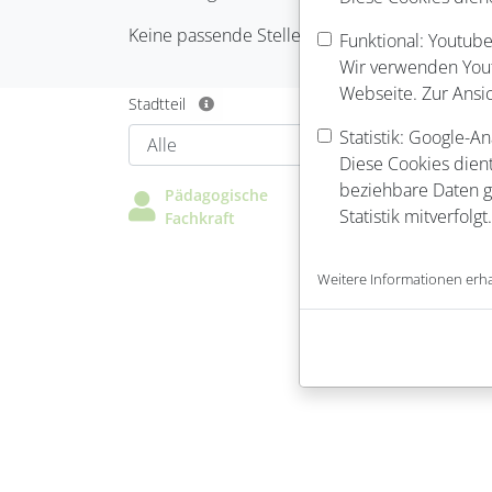
Keine passende Stelle gefunden? Kein Problem
Funktional: Youtube
Wir verwenden Youtu
Webseite. Zur Ansi
Stadtteil
Statistik: Google-An
Diese Cookies dient
beziehbare Daten ge
Pädagogische
Pädagogische
Statistik mitverfolgt.
Fachkraft
Leitung
Weitere Informationen erha