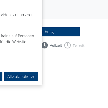
-Videos auf unserer
Initiativbewerbung
n keine auf Personen
für die Website -
BVZ
Vollzeit
Teilzeit
Geschäftsstelle
Alle akzeptieren