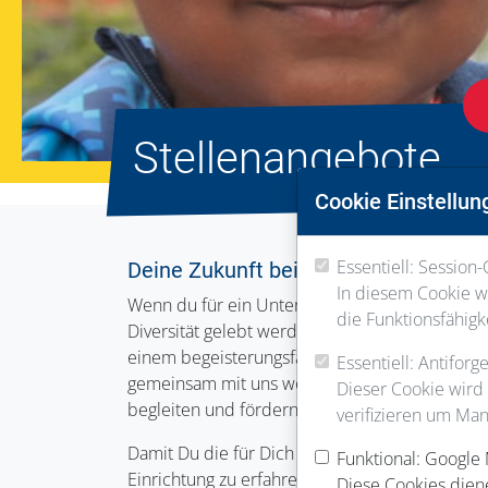
Stellenangebote
Cookie Einstellun
Essentiell: Session-
Deine Zukunft bei Frankfurts großem 
In diesem Cookie we
Wenn du für ein Unternehmen arbeiten willst, b
die Funktionsfähigk
Diversität gelebt werden, dann bist du bei d
einem begeisterungsfähigen Geist wie dich, die
Essentiell: Antifor
gemeinsam mit uns weiterentwickeln wollen. Si
Dieser Cookie wird
begleiten und fördern? Dann bist du genau das 
verifizieren um Man
Damit Du die für Dich passende(n) Stelle(n) fi
Funktional: Google
Einrichtung zu erfahren, klicke einfach auf de
Diese Cookies dien