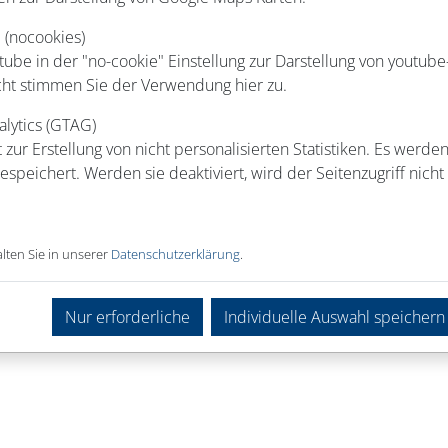
: Schicke uns gerne Deine Initiativbewerbung.
Wir freuen uns!
 (nocookies)
be in der "no-cookie" Einstellung zur Darstellung von youtube
cht stimmen Sie der Verwendung hier zu.
Einrichtung
alytics (GTAG)
 zur Erstellung von nicht personalisierten Statistiken. Es werde
speichert. Werden sie deaktiviert, wird der Seitenzugriff nicht 
Pädagogische
Köchin, Koch,
Ausbildung &
Zusatzkraft
Hauswirtschaft
Praktika
lten Sie in unserer
Datenschutzerklärung
.
Nur erforderliche
Individuelle Auswahl speichern
Keine Stellenangebote gefunden!