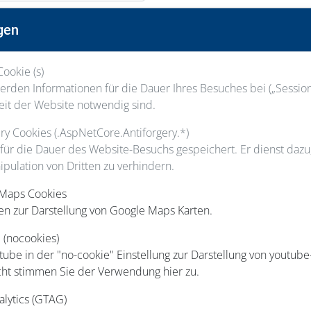
Nachname
gen
Cookie (s)
Staatsangehörigkeit
rden Informationen für die Dauer Ihres Besuches bei („Session“
eit der Website notwendig sind.
gery Cookies (.AspNetCore.Antiforgery.*)
 für die Dauer des Website-Besuchs gespeichert. Er dienst daz
ipulation von Dritten zu verhindern.
Hausnummer
 Maps Cookies
en zur Darstellung von Google Maps Karten.
Ort
 (nocookies)
be in der "no-cookie" Einstellung zur Darstellung von youtube
cht stimmen Sie der Verwendung hier zu.
Telefon
alytics (GTAG)