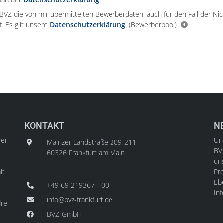
e BVZ die von mir übermittelten Bewerberdaten, auch für den Fall der Ni
f. Es gilt unsere
Datenschutzerklärung
.
(Bewerberpool)
KONTAKT
N
ier
Unt
Mainzer Landstraße 209-211
BV
60326 Frankfurt am Main
un
lt
Pre
Ebe
+49 69 219367 - 00
In
info@bvz-frankfurt.de
rei
BVZ-GmbH