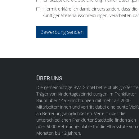
Hiermit erkläre ich damit einverstanden, dass di
künftiger Stellenausschreibungen, verarbeiten dar
Bewerbung senden
ÜBER UNS
Die gemeinnützige BVZ GmbH betreibt als großer fre
Träger von Kindertageseinrichtungen im Frankfurter
Raum über 145 Einrichtungen mit mehr als 2000
Mitarbeiter*innen und vertritt dabei eine bunte Vielfa
an Betreuungsmöglichkeiten. Verteilt über die
unterschiedlichen Frankfurter Stadtteile finden sich
über 6000 Betreuungsplätze für die Altersstufe von d
Monaten bis 12 Jahren.