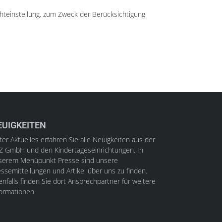
chteinstellung, zum Zweck der Berücksichtigung
EUIGKEITEN
er Aktuelles erfahren Sie alle Neuigkeiten aus der
Z GmbH und den Kindertageseinrichtungen. In
serem Menüpunkt Presse sind unsere
ssemitteilungen und Artikel über uns zu finden.
nfalls finden Sie dort Ansprechpartner für weitere
formationen.