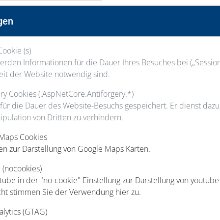
Nachname
gen
Cookie (s)
Staatsangehörigkeit
rden Informationen für die Dauer Ihres Besuches bei („Session“
eit der Website notwendig sind.
gery Cookies (.AspNetCore.Antiforgery.*)
 für die Dauer des Website-Besuchs gespeichert. Er dienst daz
ipulation von Dritten zu verhindern.
Hausnummer
 Maps Cookies
en zur Darstellung von Google Maps Karten.
Ort
 (nocookies)
be in der "no-cookie" Einstellung zur Darstellung von youtube
cht stimmen Sie der Verwendung hier zu.
Telefon
alytics (GTAG)