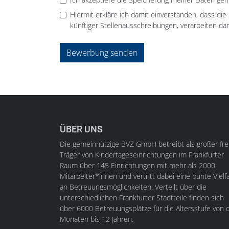
Hiermit erkläre ich damit einverstanden, dass di
künftiger Stellenausschreibungen, verarbeiten dar
Bewerbung senden
ÜBER UNS
Die gemeinnützige BVZ GmbH betreibt als großer fre
Träger von Kindertageseinrichtungen im Frankfurter
Raum über 145 Einrichtungen mit mehr als 2000
Mitarbeiter*innen und vertritt dabei eine bunte Vielfa
an Betreuungsmöglichkeiten. Verteilt über die
unterschiedlichen Frankfurter Stadtteile finden sich
über 6000 Betreuungsplätze für die Altersstufe von d
Monaten bis 12 Jahren.