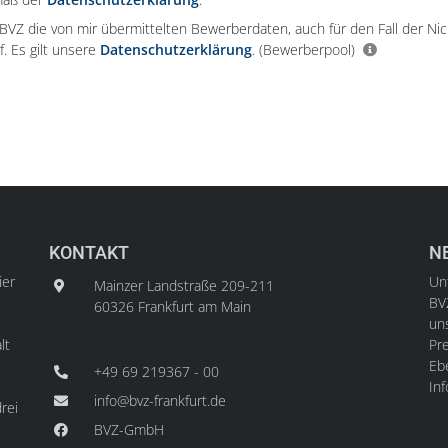
e BVZ die von mir übermittelten Bewerberdaten, auch für den Fall der Ni
f. Es gilt unsere
Datenschutzerklärung
.
(Bewerberpool)
KONTAKT
N
ier
Unt
Mainzer Landstraße 209-211
BV
60326 Frankfurt am Main
un
lt
Pre
Ebe
+49 69 219367 - 00
In
info@bvz-frankfurt.de
rei
BVZ-GmbH