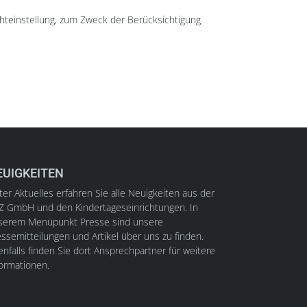
chteinstellung, zum Zweck der Berücksichtigung
EUIGKEITEN
er Aktuelles erfahren Sie alle Neuigkeiten aus der
Z GmbH und den Kindertageseinrichtungen. In
serem Menüpunkt Presse sind unsere
ssemitteilungen und Artikel über uns zu finden.
nfalls finden Sie dort Ansprechpartner für weitere
formationen.