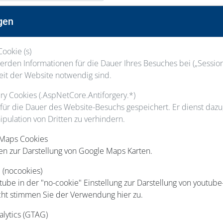
Nachname
gen
Cookie (s)
Staatsangehörigkeit
rden Informationen für die Dauer Ihres Besuches bei („Session“
eit der Website notwendig sind.
gery Cookies (.AspNetCore.Antiforgery.*)
 für die Dauer des Website-Besuchs gespeichert. Er dienst daz
ipulation von Dritten zu verhindern.
Hausnummer
 Maps Cookies
en zur Darstellung von Google Maps Karten.
Ort
 (nocookies)
be in der "no-cookie" Einstellung zur Darstellung von youtube
cht stimmen Sie der Verwendung hier zu.
Telefon
alytics (GTAG)