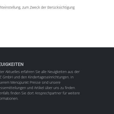
chteinstellung, zum Zweck der Berücksichtigung
EUIGKEITEN
er Aktuelles erfahren Sie alle Neuigkeiten aus der
Z GmbH und den Kindertageseinrichtungen. In
serem Menüpunkt Presse sind unsere
ssemitteilungen und Artikel über uns zu finden.
nfalls finden Sie dort Ansprechpartner für weitere
formationen.