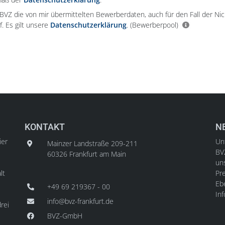
e BVZ die von mir übermittelten Bewerberdaten, auch für den Fall der Ni
f. Es gilt unsere
Datenschutzerklärung
.
(Bewerberpool)
KONTAKT
N
ier
Unt
Mainzer Landstraße 209-211
BV
60326 Frankfurt am Main
un
lt
Pre
Ebe
+49 69 219367 - 00
In
info@bvz-frankfurt.de
rei
BVZ-GmbH