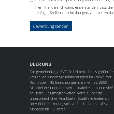
Hiermit erkläre ich damit einverstanden, dass di
künftiger Stellenausschreibungen, verarbeiten dar
Bewerbung senden
ÜBER UNS
Die gemeinnützige BVZ GmbH betreibt als großer fre
Träger von Kindertageseinrichtungen im Frankfurter
Raum über 145 Einrichtungen mit mehr als 2000
Mitarbeiter*innen und vertritt dabei eine bunte Vielfa
an Betreuungsmöglichkeiten. Verteilt über die
unterschiedlichen Frankfurter Stadtteile finden sich
über 6000 Betreuungsplätze für die Altersstufe von d
Monaten bis 12 Jahren.