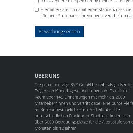
Ich akzeptiere die Speicherung meiner Daten ge
Hiermit erkläre ich damit einverstanden, dass di
künftiger Stellenausschreibungen, verarbeiten dar
Bewerbung senden
ÜBER UNS
Die gemeinnützige BVZ GmbH betreibt als großer fre
Träger von Kindertageseinrichtungen im Frankfurter
Raum über 145 Einrichtungen mit mehr als 2000
Mitarbeiter*innen und vertritt dabei eine bunte Vielfa
an Betreuungsmöglichkeiten. Verteilt über die
unterschiedlichen Frankfurter Stadtteile finden sich
über 6000 Betreuungsplätze für die Altersstufe von d
Monaten bis 12 Jahren.