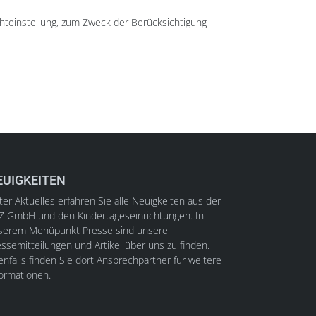
chteinstellung, zum Zweck der Berücksichtigung
EUIGKEITEN
er Aktuelles erfahren Sie alle Neuigkeiten aus der
Z GmbH und den Kindertageseinrichtungen. In
serem Menüpunkt Presse sind unsere
ssemitteilungen und Artikel über uns zu finden.
nfalls finden Sie dort Ansprechpartner für weitere
formationen.