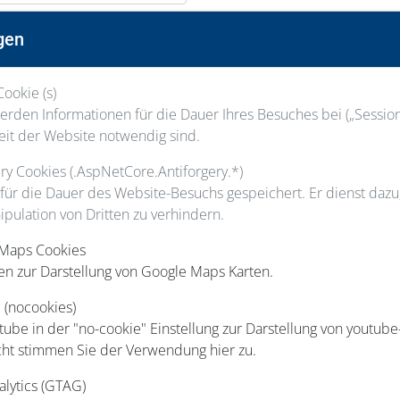
Nachname
gen
Cookie (s)
Staatsangehörigkeit
rden Informationen für die Dauer Ihres Besuches bei („Session“
eit der Website notwendig sind.
gery Cookies (.AspNetCore.Antiforgery.*)
 für die Dauer des Website-Besuchs gespeichert. Er dienst daz
ipulation von Dritten zu verhindern.
Hausnummer
 Maps Cookies
en zur Darstellung von Google Maps Karten.
 (nocookies)
Ort
be in der "no-cookie" Einstellung zur Darstellung von youtube
cht stimmen Sie der Verwendung hier zu.
Telefon
alytics (GTAG)