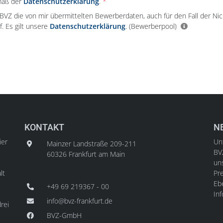
mäß der
Datenschutzerklärung
.
e BVZ die von mir übermittelten Bewerberdaten, auch für den Fall der Ni
f. Es gilt unsere
Datenschutzerklärung
.
(Bewerberpool)
KONTAKT
N
ier
Unt
Mainzer Landstraße 209-211
BV
60326 Frankfurt am Main
un
lt
Pre
Ebe
+49 69 219367 - 00
In
info@bvz-frankfurt.de
rei
BVZ-GmbH