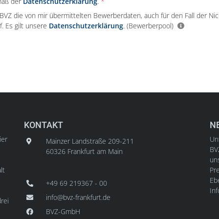
mäß der
Datenschutzerklärung
.
e BVZ die von mir übermittelten Bewerberdaten, auch für den Fall der Ni
f. Es gilt unsere
Datenschutzerklärung
.
(Bewerberpool)
KONTAKT
N
ier
Unt
Mainzer Landstraße 209-211
BV
60326 Frankfurt am Main
un
lt
Pre
Ebe
+49 69 219367 - 00
In
info@bvz-frankfurt.de
rei
BVZ-GmbH