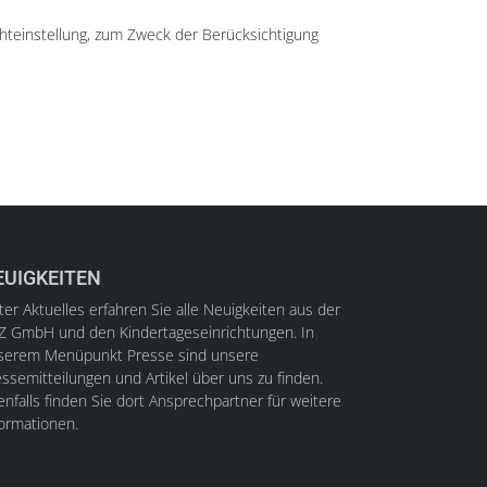
chteinstellung, zum Zweck der Berücksichtigung
EUIGKEITEN
er Aktuelles erfahren Sie alle Neuigkeiten aus der
Z GmbH und den Kindertageseinrichtungen. In
serem Menüpunkt Presse sind unsere
ssemitteilungen und Artikel über uns zu finden.
nfalls finden Sie dort Ansprechpartner für weitere
formationen.