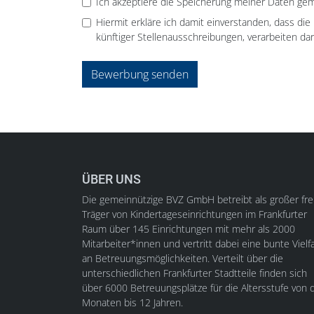
Ich akzeptiere die Speicherung meiner Daten ge
Hiermit erkläre ich damit einverstanden, dass di
künftiger Stellenausschreibungen, verarbeiten dar
Bewerbung senden
ÜBER UNS
Die gemeinnützige BVZ GmbH betreibt als großer fre
Träger von Kindertageseinrichtungen im Frankfurter
Raum über 145 Einrichtungen mit mehr als 2000
Mitarbeiter*innen und vertritt dabei eine bunte Vielfa
an Betreuungsmöglichkeiten. Verteilt über die
unterschiedlichen Frankfurter Stadtteile finden sich
über 6000 Betreuungsplätze für die Altersstufe von d
Monaten bis 12 Jahren.