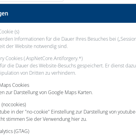
Nachname
gen
Cookie (s)
Staatsangehörigkeit
rden Informationen für die Dauer Ihres Besuches bei („Session“
eit der Website notwendig sind.
gery Cookies (.AspNetCore.Antiforgery.*)
 für die Dauer des Website-Besuchs gespeichert. Er dienst daz
ipulation von Dritten zu verhindern.
Hausnummer
 Maps Cookies
en zur Darstellung von Google Maps Karten.
 (nocookies)
Ort
be in der "no-cookie" Einstellung zur Darstellung von youtube
cht stimmen Sie der Verwendung hier zu.
Telefon
alytics (GTAG)