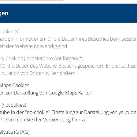
Nachname
gen
Cookie (s)
Staatsangehörigkeit
rden Informationen für die Dauer Ihres Besuches bei („Session“
eit der Website notwendig sind.
gery Cookies (.AspNetCore.Antiforgery.*)
 für die Dauer des Website-Besuchs gespeichert. Er dienst daz
ipulation von Dritten zu verhindern.
Hausnummer
 Maps Cookies
en zur Darstellung von Google Maps Karten.
Ort
 (nocookies)
be in der "no-cookie" Einstellung zur Darstellung von youtube
cht stimmen Sie der Verwendung hier zu.
Telefon
alytics (GTAG)