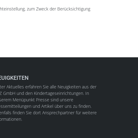
chteinstellung, zum Zweck der Berücksichtigung
EUIGKEITEN
er Aktuelles erfahren Sie alle Neuigkeiten aus der
Z GmbH und den Kindertageseinrichtungen. In
serem Menüpunkt Presse sind unsere
ssemitteilungen und Artikel über uns zu finden.
nfalls finden Sie dort Ansprechpartner für weitere
formationen.