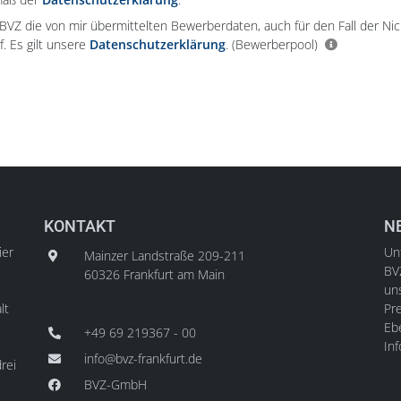
e BVZ die von mir übermittelten Bewerberdaten, auch für den Fall der Ni
f. Es gilt unsere
Datenschutzerklärung
.
(Bewerberpool)
KONTAKT
N
ier
Unt
Mainzer Landstraße 209-211
BV
60326 Frankfurt am Main
un
lt
Pre
Ebe
+49 69 219367 - 00
In
info@bvz-frankfurt.de
rei
BVZ-GmbH