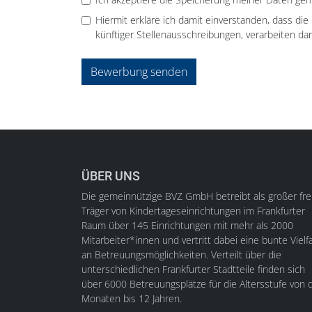
Hiermit erkläre ich damit einverstanden, dass di
künftiger Stellenausschreibungen, verarbeiten dar
Bewerbung senden
ÜBER UNS
Die gemeinnützige BVZ GmbH betreibt als großer fre
Träger von Kindertageseinrichtungen im Frankfurter
Raum über 145 Einrichtungen mit mehr als 2000
Mitarbeiter*innen und vertritt dabei eine bunte Vielfa
an Betreuungsmöglichkeiten. Verteilt über die
unterschiedlichen Frankfurter Stadtteile finden sich
über 6000 Betreuungsplätze für die Altersstufe von d
Monaten bis 12 Jahren.