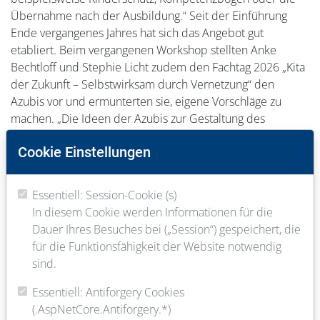
Übernahme nach der Ausbildung.“ Seit der Einführung
Ende vergangenes Jahres hat sich das Angebot gut
etabliert. Beim vergangenen Workshop stellten Anke
Bechtloff und Stephie Licht zudem den Fachtag 2026 „Kita
der Zukunft – Selbstwirksam durch Vernetzung“ den
Azubis vor und ermunterten sie, eigene Vorschläge zu
machen. „Die Ideen der Azubis zur Gestaltung des
Fachtags sind bei uns sehr willkommen. Sie können sie uns
Cookie Einstellungen
mündlich mitteilen oder uns gerne eine E-Mail schicken“,
sagt Stephie Licht. Zudem präsentierte sie den neuen Info-
Flyer „Ausbildung bei der BVZ. Ausbildung, die mehr kann“,
Essentiell: Session-Cookie (s)
der den angehenden Fachkräften aufzeigt, was die BVZ
In diesem Cookie werden Informationen für die
ihren Auszubildenden zu bieten hat. Auch kündigte
Dauer Ihres Besuches bei („Session“) gespeichert, die
Stephie Licht ein neues Angebot an: die Azubi-
für die Funktionsfähigkeit der Website notwendig
Sprechstunde am jeweils ersten Montag im Monat von 16
sind.
bis 17 Uhr. Er soll Raum für Fragen, Feedback und Ideen
geben „und die Möglichkeit, persönlich mit uns ins
Essentiell: Antiforgery Cookies
Gespräch zu kommen. Wir nehmen uns dann die Zeit für
(.AspNetCore.Antiforgery.*)