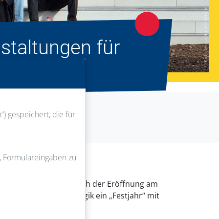
© Ketteler La Roche Schule
staltungen für
) gespeichert, die für
u, Formulareingaben zu
le“ umgezogen. Anlässlich der Eröffnung am
hule für Sozialpädagogik ein „Festjahr“ mit