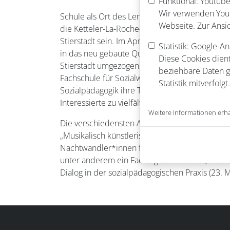
Funktional: Youtube
Wir verwenden Youtu
Schule als Ort des Lernens, der Begegnung un
Webseite. Zur Ansi
die Ketteler-La-Roche-Schule an ihrem neuen 
Stierstadt sein. Im April ist sie von ihrem bi
Statistik: Google-An
in das neu gebaute Quartier „Neumühle“ unwei
Diese Cookies dient
Stierstadt umgezogen. Im Festjahr anlässlich ih
beziehbare Daten ge
Fachschule für Sozialwesen und Höhere Berufs
Statistik mitverfolgt.
Sozialpädagogik ihre Türen und lädt Familien
Interessierte zu vielfältigen Veranstaltungen ein
Weitere Informationen erha
Die verschiedensten Angebote ziehen sich über
„Musikalisch künstlerische Reise durch die Nach
Nachtwandler*innen für Freitag, 20. Februar, 1
unter anderem ein Fachtag zum Thema „Glauben
Dialog in der sozialpädagogischen Praxis (23. M