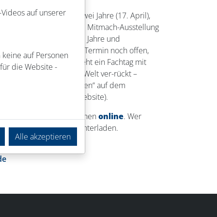
-Videos auf unserer
sachen“ für Kinder ab zwei Jahre (17. April),
t ein Buch“ (27. April), die Mitmach-Ausstellung
ember) für Kinder ab drei Jahre und
achhaltigkeit (Oktober, Termin noch offen,
n keine auf Personen
schluss des Festjahr steht ein Fachtag mit
für die Website -
it dem Titel „Wird die Welt ver-rückt –
ven. Prävention neu denken“ auf dem
 nähere Infos auf der Website).
m und zur Anmeldung stehen
online
. Wer
den Programmflyer herunterladen.
Alle akzeptieren
 E-Mailadresse:
de