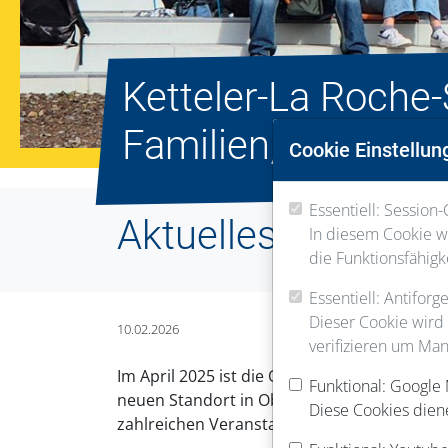
Ketteler-La Roche-
Familien, Interess
Cookie Einstellun
Essentiell: Session-
Aktuelles
In diesem Cookie we
die Funktionsfähigk
Essentiell: Antifor
Dieser Cookie wird
10.02.2026
verifizieren um Man
Im April 2025 ist die Oberurseler Ketteler
Funktional: Google
neuen Standort in Oberursel-Stierstadt beg
Diese Cookies dien
zahlreichen Veranstaltungen für Familien, 