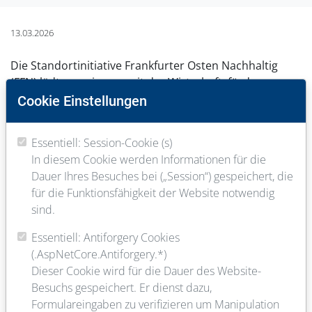
13.03.2026
Die Standortinitiative Frankfurter Osten Nachhaltig
(FFN) lädt gemeinsam mit der Wirtschaftsförderung
Frankfurt für Donnerstag, 19. März, zur diesjährigen
Cookie Einstellungen
„Ausbildungsmesse Frankfurter Osten“. Auch das BVZ-
Messeteam ist mit einem Stand vor Ort. Die
Essentiell: Session-Cookie (s)
Ausbildungsmesse ist von 9 bis 13 Uhr in der
In diesem Cookie werden Informationen für die
Fabriksporthalle W80 (Wächtersbacher Straße 80).
Dauer Ihres Besuches bei („Session“) gespeichert, die
für die Funktionsfähigkeit der Website notwendig
Unter dem Motto „Für Dich und Deine Zukunft!“ möchten
sind.
die Standortinitiative Frankfurter Osten Nachhaltig und die
Wirtschaftsförderung Frankfurt bei der Ausbildungsmesse
Essentiell: Antiforgery Cookies
im Frankfurter jungen Menschen Perspektiven für den
(.AspNetCore.Antiforgery.*)
Einstieg ins Berufsleben aufzeigen. Daher nehmen an der
Dieser Cookie wird für die Dauer des Website-
Messe in der Fabriksporthalle W80 zahlreiche Frankfurter
Besuchs gespeichert. Er dienst dazu,
Betriebe aus unterschiedlichsten Branchen teil, stellen sich
Formulareingaben zu verifizieren um Manipulation
und ihre Ausbildungs- und Berufsmöglichkeiten vor. Auch