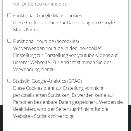
von Dritten zu verhindern.
wir, die gemeinnützige BVZ GmbH, sind mit unserem BVZ-
Messeteam vor Ort. Interessierte können mit unseren
Funktional: Google Maps Cookies
Kolleg*innen ins Gespräch kommen, sich über die
Diese Cookies dienen zur Darstellung von Google
verschiedenen pädagogischen Ausbildungsberufe beim
Maps Karten.
großen freien Frankfurter Kita-Träger sowie über
Funktional: Youtube (nocookies)
Praktikums- und Ausbildungsplätze informieren und
Wir verwenden Youtube in der "no-cookie"
Kontakte knüpfen.
Einstellung zur Darstellung von youtube-Videos auf
Die Ausbildungsmesse Frankfurter Osten am Donnerstag,
unserer Webseite. Zur Ansicht stimmen Sie der
19. März, ist von 9 bis 13 Uhr in der Fabriksporthalle W80
Verwendung hier zu.
(Wächtersbacher Straße 80).
Statistik: Google-Analytics (GTAG)
Weitere Informationen stehen
online
.
Diese Cookies dient zur Erstellung von nicht
personalisierten Statistiken. Es werden keine auf
Personen beziehbare Daten gespeichert. Werden sie
deaktiviert, wird der Seitenzugriff nicht für die
Website - Statistik mitverfolgt.
ÜBER UNS