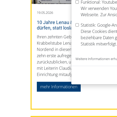
Funktional: Youtube
Wir verwenden Youtu
19.05.2026
Webseite. Zur Ansi
10 Jahre Lenau & Lortz: Ankommen
Statistik: Google-An
dürfen, statt loslassen müssen
Diese Cookies dient
Ihren zehnten Geburtstag feiert die
beziehbare Daten ge
Krabbelstube Lenau & Lortz aus dem
Statistik mitverfolgt.
Nordend in diesem Frühjahr. Anlass auf
zehn erste aufregende Jahre
Weitere Informationen erha
zurückzublicken, und zwar im Gespräch
mit Leiterin Claudia Schüller, die die
Einrichtung mitaufgebaut hat.
mehr Informationen