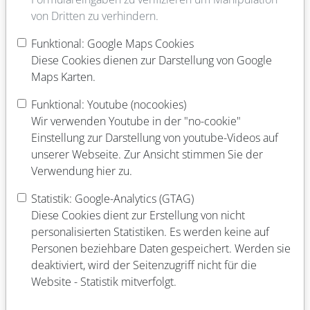
von Dritten zu verhindern.
Thomas-Mann-Straße 6 b, 1. OG
60439 Frankfurt
Funktional: Google Maps Cookies
Diese Cookies dienen zur Darstellung von Google
Nordweststadt
Maps Karten.
069 95776192
Funktional: Youtube (nocookies)
Wir verwenden Youtube in der "no-cookie"
schuelerladen-nordwest@bvz-frankfurt.de
Einstellung zur Darstellung von youtube-Videos auf
unserer Webseite. Zur Ansicht stimmen Sie der
Leitung Jonas Bloch
Verwendung hier zu.
stellv. Leitung Leyla Biermeier
Statistik: Google-Analytics (GTAG)
Diese Cookies dient zur Erstellung von nicht
Hort
personalisierten Statistiken. Es werden keine auf
Personen beziehbare Daten gespeichert. Werden sie
56
deaktiviert, wird der Seitenzugriff nicht für die
Website - Statistik mitverfolgt.
11:30 - 17:00 Uhr