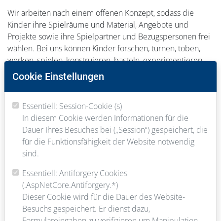
Wir arbeiten nach einem offenen Konzept, sodass die
Kinder ihre Spielräume und Material, Angebote und
Projekte sowie ihre Spielpartner und Bezugspersonen frei
wählen. Bei uns können Kinder forschen, turnen, toben,
werken, spielen, konstruieren, basteln, experimentieren,
malen, entdecken, sich ausprobieren und mit entscheiden.
Cookie Einstellungen
Wir unternehmen kleine Ausflüge in die nähere Umgebung
Essentiell: Session-Cookie (s)
des Schülerladens: Park, Bolzplatz, Schwimmbad, Wald
In diesem Cookie werden Informationen für die
und vieles mehr.
Dauer Ihres Besuches bei („Session“) gespeichert, die
für die Funktionsfähigkeit der Website notwendig
Ein Schwerpunkt unserer Arbeit beinhaltet die Einbindung
sind.
der ganzen Familie mit ihren unterschiedlichen
Ressourcen in unsere Arbeit.
Essentiell: Antiforgery Cookies
(.AspNetCore.Antiforgery.*)
Eltern sind bei uns jederzeit willkommen!
Dieser Cookie wird für die Dauer des Website-
Besuchs gespeichert. Er dienst dazu,
Formulareingaben zu verifizieren um Manipulation